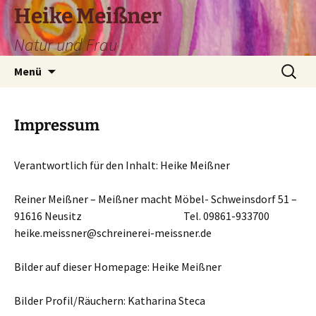
Heike Meißner
Natur und Frau
Zum
Suchen
Menü
Inhalt
nach:
springen
Impressum
Verantwortlich für den Inhalt: Heike Meißner
Reiner Meißner – Meißner macht Möbel- Schweinsdorf 51 –
91616 Neusitz Tel. 09861-933700
heike.meissner@schreinerei-meissner.de
Bilder auf dieser Homepage: Heike Meißner
Bilder Profil/Räuchern: Katharina Steca